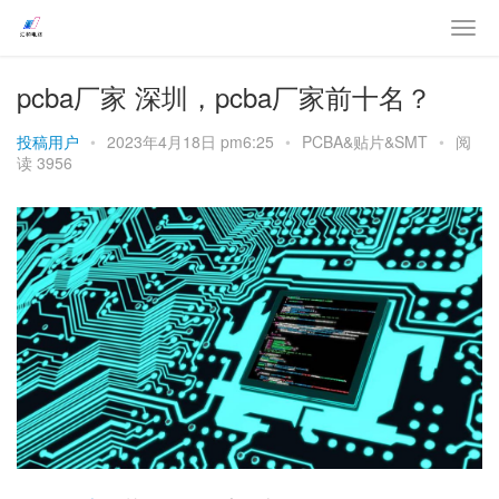
pcba厂家 深圳，pcba厂家前十名？
投稿用户
•
2023年4月18日 pm6:25
•
PCBA&贴片&SMT
•
阅
读 3956