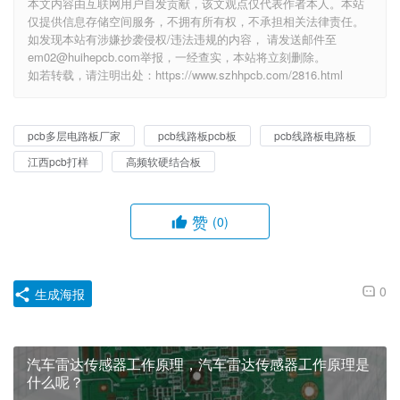
本文内容由互联网用户自发贡献，该文观点仅代表作者本人。本站
仅提供信息存储空间服务，不拥有所有权，不承担相关法律责任。
如发现本站有涉嫌抄袭侵权/违法违规的内容， 请发送邮件至
em02@huihepcb.com举报，一经查实，本站将立刻删除。
如若转载，请注明出处：https://www.szhhpcb.com/2816.html
pcb多层电路板厂家
pcb线路板pcb板
pcb线路板电路板
江西pcb打样
高频软硬结合板
赞
(0)
0
生成海报
汽车雷达传感器工作原理，汽车雷达传感器工作原理是
什么呢？