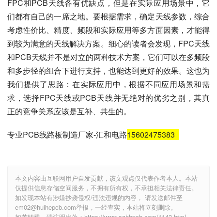
FPC和PCB天线各有优缺点，但是在实际应用场景中，它
们都有自己的一席之地。要根据需求，确定天线参数，综合
考虑性价比、精度、频段和实际应用等多方面因素，才能得
到较为满意的天线解决方案。细心的读者会发现，FPC天线
和PCB天线并不是对立的两种技术方案，它们可以在多频段
和多步径的组合下进行支持，也能达到更好的效果。这也为
我们提供了思路：在实际应用中，根据不同应用场景和需
求，选择FPC天线或PCB天线并无绝对的优劣之别，其真
正的竞争关系应该是互补、共生的。
专业PCB线路板制造厂家-汇和电路
15602475383
本文内容由互联网用户自发贡献，该文观点仅代表作者本人。本站
仅提供信息存储空间服务，不拥有所有权，不承担相关法律责任。
如发现本站有涉嫌抄袭侵权/违法违规的内容， 请发送邮件至
em02@huihepcb.com举报，一经查实，本站将立刻删除。
如若转载，请注明出处：https://www.szhhpcb.com/1143.html