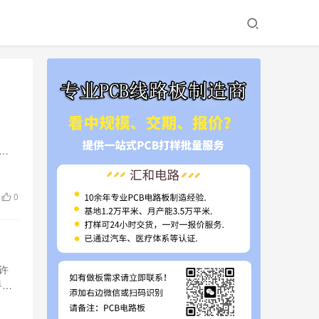
文
0
许
手，