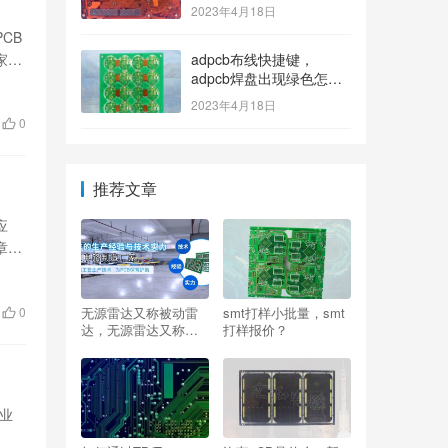
2023年4月18日
CB
家却
adpcb布线快捷键，
adpcb焊盘出现绿色怎么
消除？
2023年4月18日
0
推荐文章
应
章将
无源雷达又称被动雷
smt打样小批量，smt
0
达，无源雷达又称被
打样报价？
动雷达,雷达本身是什
么？
专业