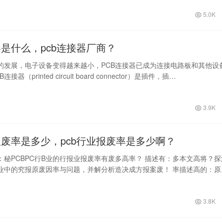
5.0K
器是什么，pcb连接器厂商？
的发展，电子设备变得越来越小，PCB连接器已成为连接电路板和其他设
器（printed circuit board connector）是插件，插…
3.9K
报废率是多少，pcb行业报废率是多少啊？
：秘PCBPC行B业的行报业报废率有废多高率？ 描述有：多本文高将？探
探业中的究报原废因率与问题，并解分析造决成方报案废！ 率描述高的：原
出…
3.8K