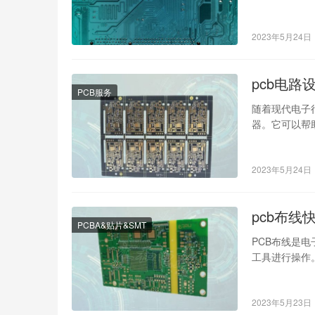
2023年5月24日
pcb电路
PCB服务
随着现代电子
器。它可以帮
几款优秀的PC
2023年5月24日
pcb布线
PCBA&贴片&SMT
PCB布线是
工具进行操作
布线快捷键就
2023年5月23日