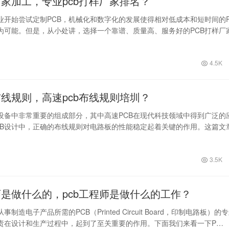
厂家加工，专业pcb打样厂家排名？
业开始尝试定制PCB，机械化和数字化的发展使得相对低成本和短时间的P
为可能。但是，从小处讲，选择一个靠谱、质量高、服务好的PCB打样厂
的…
4.5K
布线规则，高速pcb布线规则培圳？
设备中非常重要的组成部分，其中高速PCB在现代科技领域中得到广泛的
CB设计中，正确的布线规则对电路板的性能稳定起着关键的作用。这篇文
绍高速…
3.5K
师是做什么的，pcb工程师是做什么的工作？
事制造电子产品所需的PCB（Printed Circuit Board，印制电路板）的
责在设计和生产过程中，起到了至关重要的作用。下面我们来看一下P…