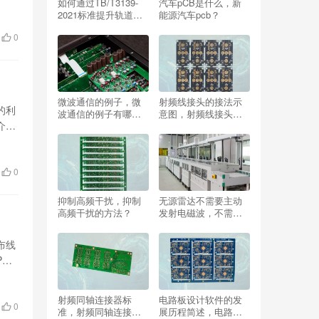
如何通过TB/T3139-
汽车pCB是什么，新
2021标准提升轨道交
能源汽车pcb？
通产品竞争力？
0
微波通信的例子，微
射频线接头的接法示
的利
波通信的例子有哪
意图，射频线接头的
介绍
些？
接法示意图？
0
抑制高频干扰，抑制
无源雷达不需要主动
高频干扰的方法？
发射电磁波，不需要
发射机和发射天线？
布线
CB
射频同轴连接器标
电路板设计软件的发
0
准，射频同轴连接器
展历程简述，电路板