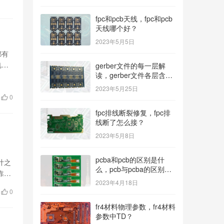
fpc和pcb天线，fpc和pcb
天线哪个好？
2023年5月5日
都有
电路
gerber文件的每一层解
读，gerber文件各层含
义？
2023年5月25日
0
fpc排线断裂修复，fpc排
线断了怎么接？
2023年5月8日
pcba和pcb的区别是什
计之
么，pcb与pcba的区别与
靠
联系？
2023年4月18日
0
fr4材料物理参数，fr4材料
参数中TD？