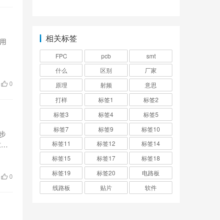
标准规范？
设计软件的发展历程
简述怎么写？
相关标签
使用
FPC
pcb
smt
什么
区别
厂家
0
原理
射频
意思
打样
标签1
标签2
标签3
标签4
标签5
标签7
标签9
标签10
步
标签11
标签12
标签14
求标
标签15
标签17
标签18
标签19
标签20
电路板
0
线路板
贴片
软件