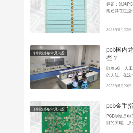
标题：浅谈P
阐述其在过流
PCB开窗镀锡
2023年5月22日
pcb国内
印制线路板常见问题
些？
随着5G、人
的关注。在这
排名100强究
2023年5月20日
pcb金手
印制线路板常见问题
PCB制板是
能的关键。那
解PCB金手指