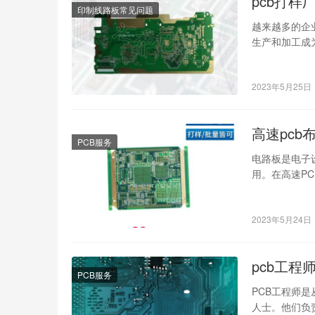
pcb打样
印制线路板常见问题
越来越多的企
生产和加工成
不是一件简单
2023年5月25日
高速pcb
PCB服务
电路板是电子
用。在高速P
为大家详细介
2023年5月24日
pcb工程
PCB服务
PCB工程师是从
人士。他们负