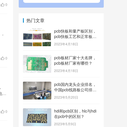
0
热门文章
pcb快板和量产板区别，
），
pcb快板工艺和正常板工
艺？
2023年4月18日
pcb板材厂家十大名牌，
0
pcb板材厂家有哪些？
2023年4月18日
pcb国内龙头企业排名，
，
中国pcb线路板公司排名
电路
100内的有哪些？
2023年5月20日
hdi和pcb区别，hlc与hdi
0
在pcb中的区别？
2023年5月9日