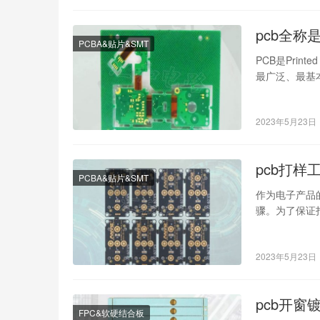
pcb全称
PCBA&贴片&SMT
PCB是Prin
最广泛、最基
2023年5月23日
pcb打样
PCBA&贴片&SMT
作为电子产品
骤。为了保证
准 1.设…
2023年5月23日
pcb开窗
FPC&软硬结合板