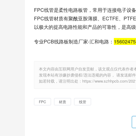
FPC线管是柔性电路板管，常用于连接电子设
FPC线管材质有聚酰亚胺薄膜、ECTFE、PT
以极大的提高电路性能和产品的可靠性，是高级
专业PCB线路板制造厂家-汇和电路：
1560247
本文内容由互联网用户自发贡献，该文观点仅代表作者
发现本站有涉嫌抄袭侵权/违法违规的内容， 请发送邮件至 e
如若转载，请注明出处：https://www.szhhpcb.com/2021
FPC
材质
线管