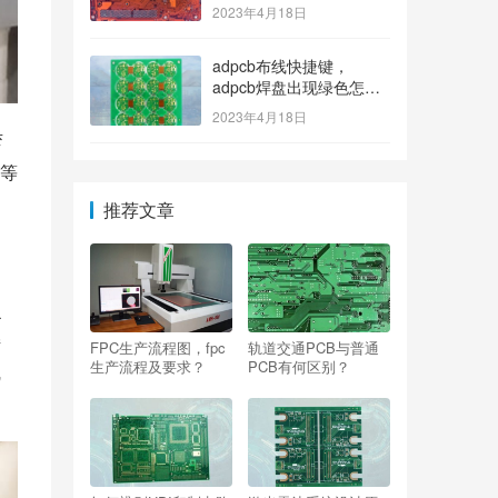
2023年4月18日
adpcb布线快捷键，
adpcb焊盘出现绿色怎么
消除？
2023年4月18日
弯
等
推荐文章
泛
接
FPC生产流程图，fpc
轨道交通PCB与普通
生产流程及要求？
PCB有何区别？
线