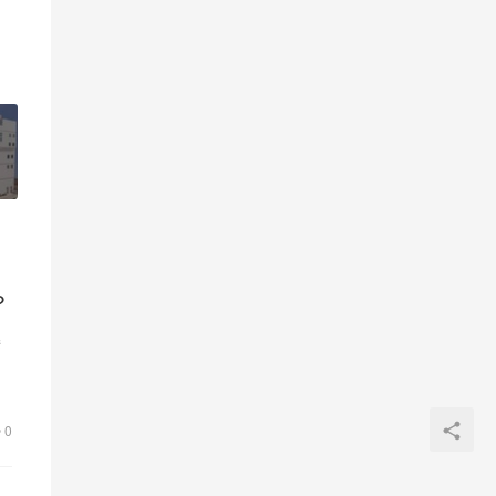
？
接
高
0