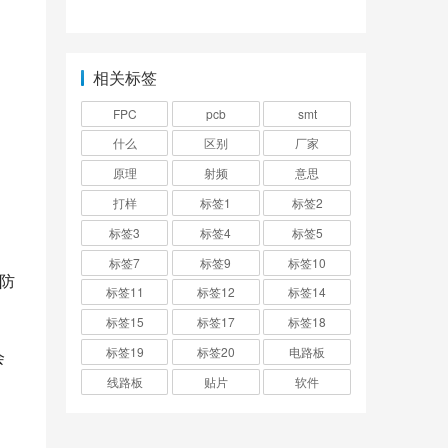
些？
应用场景？
相关标签
。
FPC
pcb
smt
什么
区别
厂家
原理
射频
意思
打样
标签1
标签2
标签3
标签4
标签5
标签7
标签9
标签10
和防
标签11
标签12
标签14
标签15
标签17
标签18
标签19
标签20
电路板
会
线路板
贴片
软件