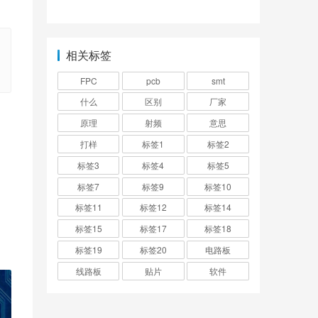
有源雷达的区别是什
么？
相关标签
FPC
pcb
smt
什么
区别
厂家
原理
射频
意思
打样
标签1
标签2
标签3
标签4
标签5
标签7
标签9
标签10
标签11
标签12
标签14
标签15
标签17
标签18
标签19
标签20
电路板
线路板
贴片
软件