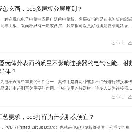
层板怎么画，pcb多层板分层原则？
是一种在现代电子电路中应用广泛的电路板。多层板指的是在电路板内部
，而单面板、双面板只有一层或两层。多层板可以更好地满足复杂电路设
抗、电磁兼容等要…
日
3.6K
器壳体外表面的质量不影响连接器的电气性能，射
导体？
作为电子设备中重要的部件之一，其作用是将两种或多种信号进行转接和
产品设计中起到至关重要的作用。但在使用连接器时，许多人认为连接器
量会影响连接器的电…
日
3.6K
样工艺要求，pcb打样为什么那么便宜？
PCB（Printed Circuit Board）也就是印刷电路板扮演着十分重要的角