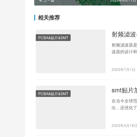
相关推荐
射频滤波
PCBA&贴片&SMT
射频滤波器
波器的设计
以帮助读者
2023年7月1日
smt贴
PCBA&贴片&SMT
在当今全球
出，还优化了
片加工是智
2023年4月18