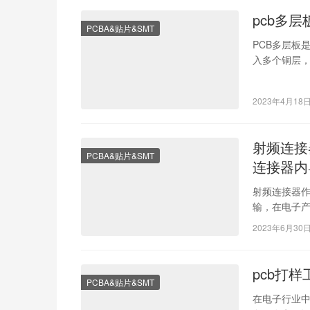
pcb多
PCBA&贴片&SMT
PCB多层板
入多个铜层
时对信号阻
2023年4月18
射频连接
PCBA&贴片&SMT
连接器内
射频连接器
输，在电子
体的外观质
2023年6月30
pcb打
PCBA&贴片&SMT
在电子行业中，