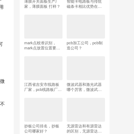
薄膜开关面板生产厂
智能卡电路板与传统
家，薄膜面板 打样？
磁条卡相比优势在哪
用
里？
mark点校准识别，
pcb加工公司，pcb制
可
mark点放置位置要
造公司？
求？
微
江西省吉安市线路板
微波武器和激光武器
厂家，pcb线路板厂家
哪个厉害，微波武器
哪家好一点？
和激光武器哪个厉害
些？
不
抄板公司排名，抄板
无源雷达和有源雷达
公司哪家好？
的区别，无源雷达和