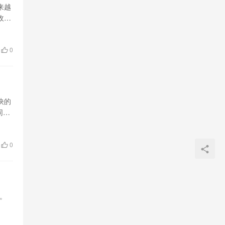
来越
收费
0
快的
同时
0
色。