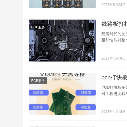
2023年5月23日
线路板打
PCB服务
随着时代的发
量和性能对整
候，如何选择
2023年4月18日
pcb打快
PCB服务
PCB打快板
对工程进度和
货时间是至关
2023年4月18日