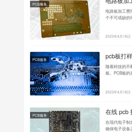
电路板加
PCB服务
电路板加工费
个不可或缺的
不同尺寸和类
2023年4月18日
pcb板打
PCB服务
随着科技的不
板。PCB板
步骤。 在选择
2023年4月18日
在线 pc
PCB服务
在现代电子制
确保电子设备