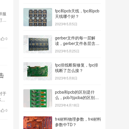
fpc和pcb天线，fpc和pcb
样服
天线哪个好？
打样
2023年5月5日
gerber文件的每一层解
0
读，gerber文件各层含
义？
2023年5月25日
fpc排线断裂修复，fpc排
线断了怎么接？
击
2023年5月8日
pcba和pcb的区别是什
对于
么，pcb与pcba的区别与
B
联系？
2023年4月18日
0
fr4材料物理参数，fr4材料
参数中TD？