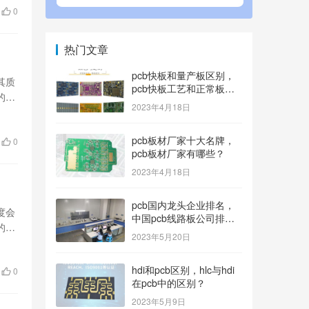
0
热门文章
pcb快板和量产板区别，
其质
pcb快板工艺和正常板工
的时
艺？
2023年4月18日
pcb板材厂家十大名牌，
0
pcb板材厂家有哪些？
2023年4月18日
pcb国内龙头企业排名，
度会
中国pcb线路板公司排名
的交
100内的有哪些？
2023年5月20日
hdi和pcb区别，hlc与hdi
0
在pcb中的区别？
2023年5月9日