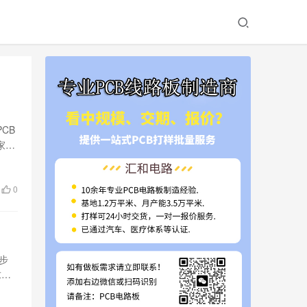
CB
家却
0
步
求标