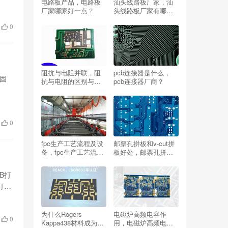
电路板产品，电路板
汕头线路板厂家，汕
厂家哪家好一点？
头线路板厂家有哪些
公司？
0
阻抗与电阻并联，阻
pcb连接器是什么，
和固
抗与电阻的区别与联
pcb连接器厂商？
系？
0
fpc生产工艺流程及设
邮票孔拼板和v-cut拼
备，fpc生产工艺流程
板好处，邮票孔拼板
及设备生产厂家？
和v-cut拼板哪个好？
B打
打样
为什么Rogers
电磁炉高频电容作
0
Kappa438材料成为射
用，电磁炉高频电容