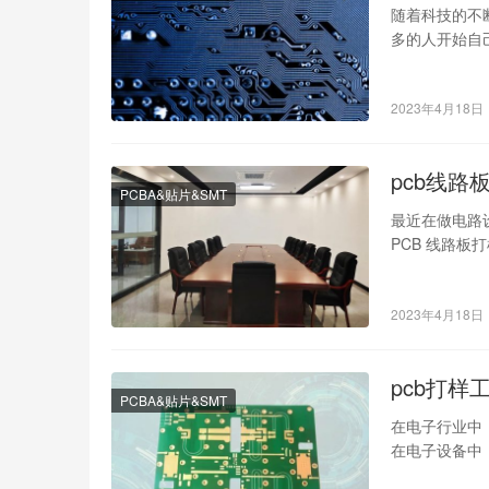
随着科技的不
多的人开始自
问题，下面我
2023年4月18日
pcb线
PCBA&贴片&SMT
最近在做电路
PCB 线路板
介绍如何选…
2023年4月18日
pcb打样
PCBA&贴片&SMT
在电子行业中，P
在电子设备中