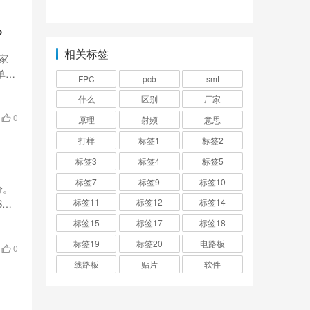
频应用的首选材料？
作用是什么原理？
？
相关标签
家
单和
FPC
pcb
smt
什么
区别
厂家
0
原理
射频
意思
打样
标签1
标签2
标签3
标签4
标签5
标签7
标签9
标签10
分。
标签11
标签12
标签14
MT
标签15
标签17
标签18
标签19
标签20
电路板
0
线路板
贴片
软件