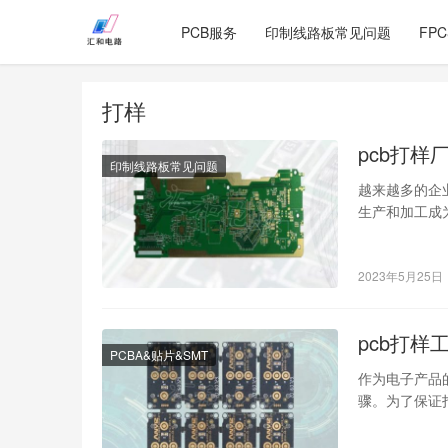
PCB服务
印制线路板常见问题
FP
打样
pcb打样
印制线路板常见问题
越来越多的企
生产和加工成
不是一件简单
2023年5月25日
pcb打样
PCBA&贴片&SMT
作为电子产品
骤。为了保证
准 1.设…