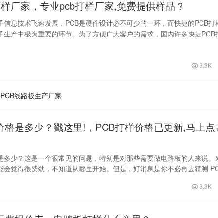
打样厂家，专业pcb打样厂家,免费提供样品？
子信息技术飞速发展，PCB是硬件设计必不可少的一环，而快捷的PCB打
子生产中极为重要的环节。为了方便广大客户的需求，国内许多快捷PCB
。…
3.3K
PCB线路板生产厂家
价格是多少？戳这里!，PCB打样价格已更新,马上点
格是多少？这是一个很常见的问题，特别是对那些需要做电路板的人来说。
能会觉得很费劲，不知道从哪里开始。但是，好消息是你不必再去猜测 PC
现…
3.3K