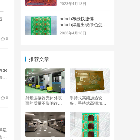
2023年4月18日
一
造成
adpcb布线快捷键，
adpcb焊盘出现绿色怎么
消除？
2023年4月18日
0
推荐文章
CB
缺的
射频连接器壳体外表
手持式高频加热设
0
面的质量不影响连接
备，手持式高频加热
器的电气性能，射频
设备怎样接线？
连接器内导体？
样是
会遇