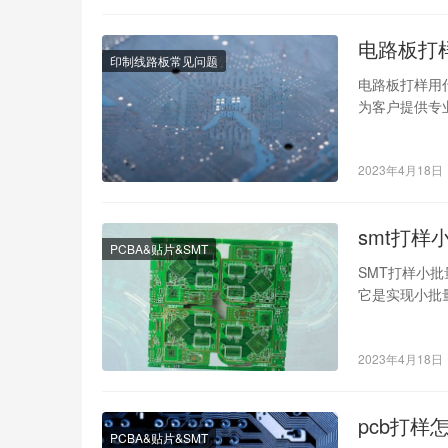
电路板打
印制线路板常见问题
电路板打样用
为客户提供专
工艺需求文件
2023年4月18日
smt打样
PCBA&贴片&SMT
SMT打样小
它是实现小批
打样小批量和
2023年4月18日
pcb打样
PCBA&贴片&SMT