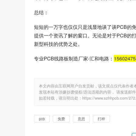
总结：
短短的一万字也仅仅只是浅显地谈了谈PCB的
提供一个资讯了解的窗口。无论是对于PCB的
新型科技的优势之处。
专业PCB线路板制造厂家-汇和电路：
1560247
本文内容由互联网用户自发贡献，该文观点仅代表作者
发现本站有涉嫌抄袭侵权/违法违规的内容， 请发送邮件至 e
如若转载，请注明出处：https://www.szhhpcb.com/272.
pcb
免费
意思
打样