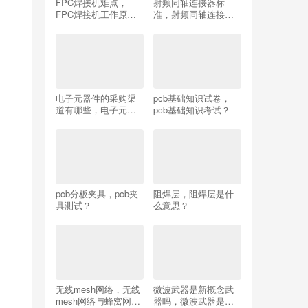
FPC焊接机难点，
射频同轴连接器标
FPC焊接机工作原
准，射频同轴连接器
理？
标准规范？
电子元器件的采购渠
pcb基础知识试卷，
道有哪些，电子元器
pcb基础知识考试？
件的采购渠道有哪些
类型？
pcb分板夹具，pcb夹
阻焊层，阻焊层是什
具测试？
么意思？
无线mesh网络，无线
微波武器是新概念武
mesh网络与蜂窝网络
器吗，微波武器是新