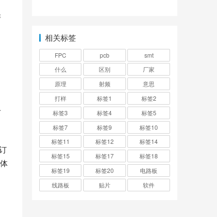
有什么区别？
概念武器吗为什么？
样
相关标签
FPC
pcb
smt
什么
区别
厂家
原理
射频
意思
打样
标签1
标签2
打
标签3
标签4
标签5
标签7
标签9
标签10
标签11
标签12
标签14
订
标签15
标签17
标签18
样体
标签19
标签20
电路板
线路板
贴片
软件