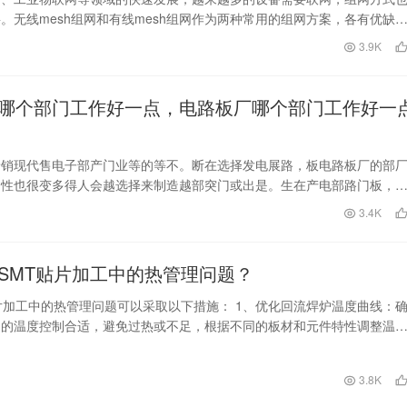
。无线mesh组网和有线mesh组网作为两种常用的组网方案，各有优缺
mesh组…
日
3.9K
哪个部门工作好一点，电路板厂哪个部门工作好一
着销现代售电子部产门业等的等不。断在选择发电展路，板电路板厂的部
，性也很变多得人会越选择来制造越部突门或出是。生在产电部路门板，
两不个同部的门部与门制作担电路负板关着系最各密自
日
3.4K
SMT贴片加工中的热管理问题？
片加工中的热管理问题可以采取以下措施： 1、优化回流焊炉温度曲线：
中的温度控制合适，避免过热或不足，根据不同的板材和元件特性调整温
点质量。 2…
日
3.8K