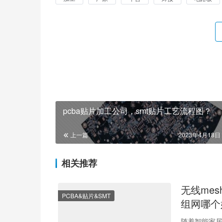
pcba贴片加工公司，smt贴片工艺流程图？
上一篇
2023年4月18日 
相关推荐
无线mes
PCBA&贴片&SMT
组网哪个
随着智能家