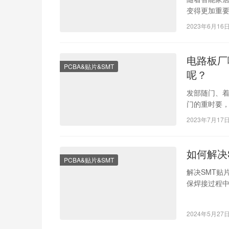
变得更加重要
点。 一、无线
2023年6月16
电路板厂
PCBA&贴片&SMT
呢？
发部随门、
门的重时要
厂为中这，
2023年7月17
如何解决
PCBA&贴片&SMT
解决SMT贴
保焊接过程
曲线，确保焊
2024年5月27