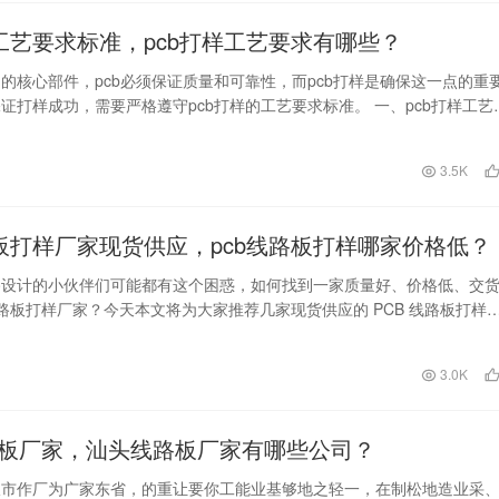
样工艺要求标准，pcb打样工艺要求有哪些？
的核心部件，pcb必须保证质量和可靠性，而pcb打样是确保这一点的重
证打样成功，需要严格遵守pcb打样的工艺要求标准。 一、pcb打样工艺
…
日
3.5K
路板打样厂家现货供应，pcb线路板打样哪家价格低？
路设计的小伙伴们可能都有这个困惑，如何找到一家质量好、价格低、交
 线路板打样厂家？今天本文将为大家推荐几家现货供应的 PCB 线路板打样
绍如何选…
日
3.0K
板厂家，汕头线路板厂家有哪些公司？
板市作厂为广家东省，的重让要你工能业基够地之轻一，在制松地造业采