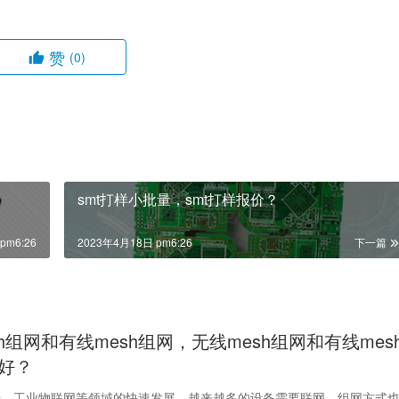
赞
(0)
smt打样小批量，smt打样报价？
pm6:26
2023年4月18日 pm6:26
下一篇
h组网和有线mesh组网，无线mesh组网和有线mes
好？
居、工业物联网等领域的快速发展，越来越多的设备需要联网，组网方式