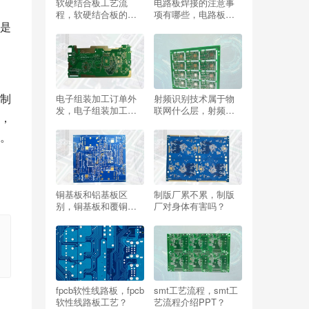
软硬结合板工艺流
电路板焊接的注意事
程，软硬结合板的制
项有哪些，电路板焊
是
造流程？
接的注意事项有哪些
方面？
制
电子组装加工订单外
射频识别技术属于物
发，电子组装加工订
联网什么层，射频识
，
单如何找客户信息
别技术属于物联网什
呢？
么层次？
。
铜基板和铝基板区
制版厂累不累，制版
别，铜基板和覆铜板
厂对身体有害吗？
区别？
fpcb软性线路板，fpcb
smt工艺流程，smt工
软性线路板工艺？
艺流程介绍PPT？