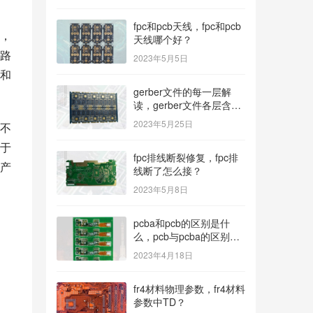
fpc和pcb天线，fpc和pcb
，
天线哪个好？
路
2023年5月5日
性和
gerber文件的每一层解
读，gerber文件各层含
义？
2023年5月25日
不
于
fpc排线断裂修复，fpc排
产
线断了怎么接？
2023年5月8日
pcba和pcb的区别是什
么，pcb与pcba的区别与
联系？
2023年4月18日
fr4材料物理参数，fr4材料
参数中TD？