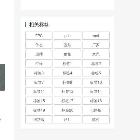
相关标签
FPC
pcb
smt
什么
区别
厂家
原理
射频
意思
打样
标签1
标签2
标签3
标签4
标签5
标签7
标签9
标签10
标签11
标签12
标签14
标签15
标签17
标签18
标签19
标签20
电路板
h
线路板
贴片
软件
也