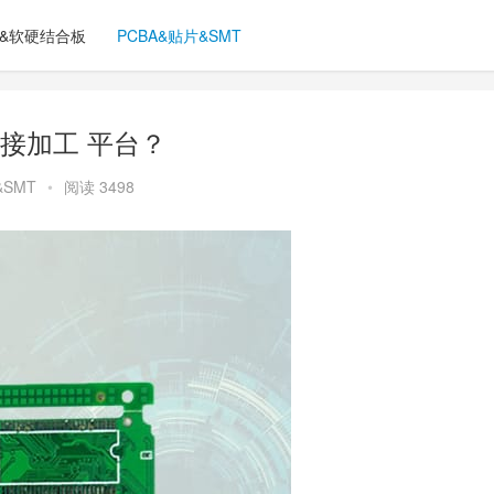
C&软硬结合板
PCBA&贴片&SMT
接加工 平台？
&SMT
•
阅读 3498