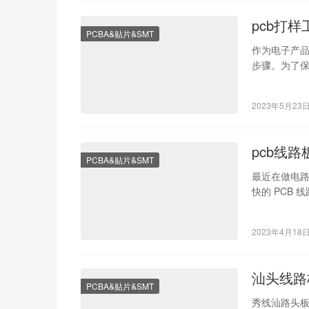
pcb打
PCBA&贴片&SMT
作为电子产品
步骤。为了保
求标准 1.设
2023年5月23
pcb线
PCBA&贴片&SMT
最近在做电
快的 PCB
家，同时介
2023年4月18
汕头线路
PCBA&贴片&SMT
秀线汕路头