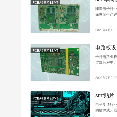
PCBA&贴片&SMT
随着电子行
面贴装生产过
温度标准和S
2023年4月18
电路板设
PCBA&贴片&SMT
子行电路业
过部分程中
助工，程软
2023年7月24
smt贴
PCBA&贴片&SMT
电子制造行业
的插件式元器
贴片工艺。S