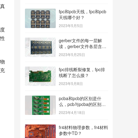
真
fpc和pcb天线，fpc和pcb
天线哪个好？
2023年5月5日
度
性
gerber文件的每一层解
读，gerber文件各层含
义？
2023年5月25日
物
fpc排线断裂修复，fpc排
充
线断了怎么接？
2023年5月8日
pcba和pcb的区别是什
么，pcb与pcba的区别与
联系？
2023年4月18日
fr4材料物理参数，fr4材料
参数中TD？