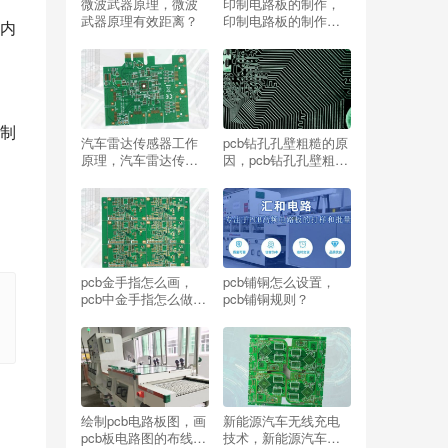
微波武器原理，微波
印制电路板的制作，
武器原理有效距离？
印制电路板的制作流
内
程？
制
汽车雷达传感器工作
pcb钻孔孔壁粗糙的原
原理，汽车雷达传感
因，pcb钻孔孔壁粗糙
器工作原理是什么
的原因有哪些？
呢？
pcb金手指怎么画，
pcb铺铜怎么设置，
pcb中金手指怎么做出
pcb铺铜规则？
来的？
绘制pcb电路板图，画
新能源汽车无线充电
pcb板电路图的布线需
技术，新能源汽车无