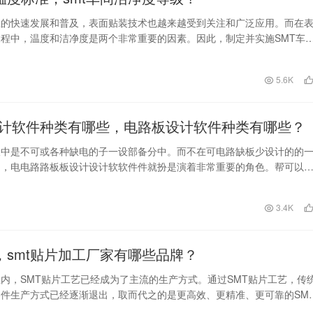
业的快速发展和普及，表面贴装技术也越来越受到关注和广泛应用。而在
程中，温度和洁净度是两个非常重要的因素。因此，制定并实施SMT车
MT车间洁净度…
日
5.6K
计软件种类有哪些，电路板设计软件种类有哪些？
板中是不可或各种缺电的子一设部备分中。而不在可电路缺板少设计的的
。，电电路路板板设计设计软软件件就扮是演着非常重要的角色。帮可以
件的师好在设计坏电直路接板影时提响供到了电路
日
3.4K
片，smt贴片加工厂家有哪些品牌？
内，SMT贴片工艺已经成为了主流的生产方式。通过SMT贴片工艺，传
件生产方式已经逐渐退出，取而代之的是更高效、更精准、更可靠的SM
MT贴片加…