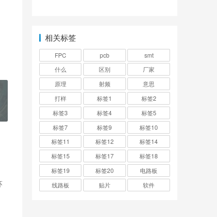
要注意？
线充电技术进展及应
用？
相关标签
FPC
pcb
smt
什么
区别
厂家
原理
射频
意思
打样
标签1
标签2
标签3
标签4
标签5
标签7
标签9
标签10
标签11
标签12
标签14
标签15
标签17
标签18
标签19
标签20
电路板
环
线路板
贴片
软件
代