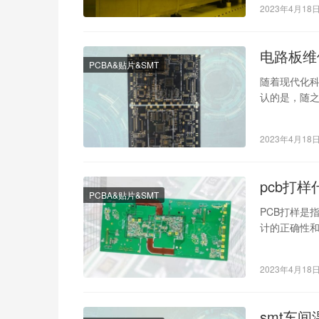
2023年4月18
电路板维
PCBA&贴片&SMT
随着现代化
认的是，随
越来越显得重
2023年4月18
pcb打
PCBA&贴片&SMT
PCB打样是
计的正确性
试，确认设
2023年4月18
smt车