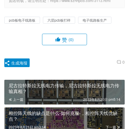
如若转载，请注明出处：https://www.szhhpcb.com/3113.html
pcb板电子线路板
六层pcb板打样
电子线路板生产
赞
(0)
0
生成海报
尼古拉特斯拉无线电力传输，尼古拉特斯拉无线电力传
输真相？
上一篇
2023年8月20日 pm5:14
相控阵天线的缺点是什么-如何克服-，相控阵天线优缺
点？
2023年8月21日 am3:14
下一篇