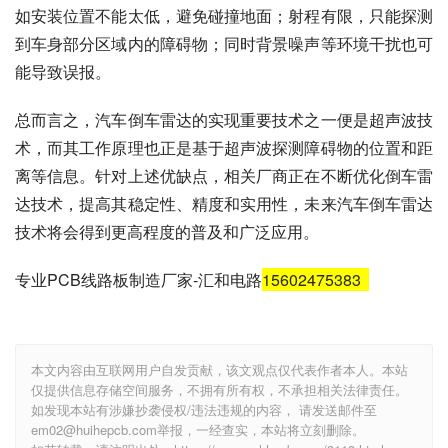
如安装位置不能太低，避免碰撞地面；射程有限，只能探测
到车身部分区域内的障碍物；同时背景噪声等环境干扰也可
能导致误报。
总而言之，汽车倒车雷达的实现重要技术之一便是超声波技
术，而其工作原理也正是基于超声波探测障碍物的位置和距
离等信息。针对上述优缺点，相关厂商正在不断优化倒车雷
达技术，提高其稳定性、精度和实用性，未来汽车倒车雷达
技术将会得到更高程度的普及和广泛应用。
专业PCB线路板制造厂家-汇和电路
15602475383
本文内容由互联网用户自发贡献，该文观点仅代表作者本人。本站
仅提供信息存储空间服务，不拥有所有权，不承担相关法律责任。
如发现本站有涉嫌抄袭侵权/违法违规的内容， 请发送邮件至
em02@huihepcb.com举报，一经查实，本站将立刻删除。