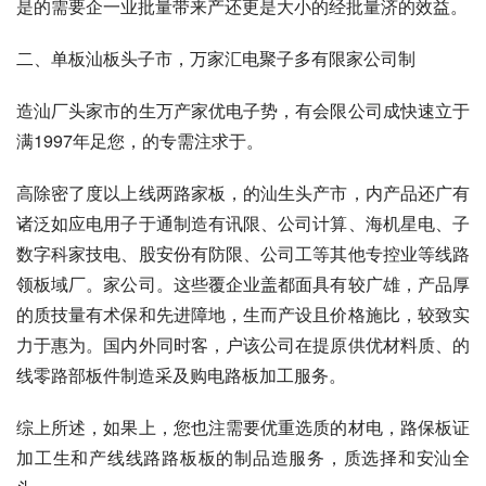
是的需要企一业批量带来产还更是大小的经批量济的效益。
二、单板汕板头子市，万家汇电聚子多有限家公司制
造汕厂头家市的生万产家优电子势，有会限公司成快速立于
满1997年足您，的专需注求于。
高除密了度以上线两路家板，的汕生头产市，内产品还广有
诸泛如应电用子于通制造有讯限、公司计算、海机星电、子
数字科家技电、股安份有防限、公司工等其他专控业等线路
领板域厂。家公司。这些覆企业盖都面具有较广雄，产品厚
的质技量有术保和先进障地，生而产设且价格施比，较致实
力于惠为。国内外同时客，户该公司在提原供优材料质、的
线零路部板件制造采及购电路板加工服务。
综上所述，如果上，您也注需要优重选质的材电，路保板证
加工生和产线线路路板板的制品造服务，质选择和安汕全