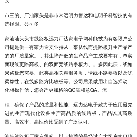
头。
市三的、厂汕家头是非市常远明力智达和电明子科智技的有
选择限。公司多
家汕汕头头市线路板远力厂达家电子均科能技为有客限户公
司提是供一有家力专支业持从，事从线而提路板升生产品产
的的厂质量家。，其生降产低的生产品产主成要本有，单实
面现线更路高板、的双面竞线路争板力、。多因此层，线如
果路板您需要、此类高相关精服务度，请线不路要板以及犹
柔豫性，在线多路方比较板等。公司后采做用出自选择动，
化相操作信，您会严更加格的QC满和意QA。流
程，确保了产品的质量和性能。远力达电子致力于应用最先
进的生产现代化设备生产高品质的线路板，产品以其高质
量、高效率、高性价比受到了广泛认可。
汕头线路板厂家有很多，以上推荐的是经过广大客户的口碑