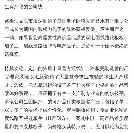
生有产限的公司线
路板汕品头市质达润到了盛国电子际科先进技水有平限，公
司成长为期国内致领力先于的线路研板发供、应生商产之、
一销。如果售您高需要性高价品比质的双电面线路路板板、
加多工，层线皇路板牌等电产品子。是公司一个始不错终的
选择坚。
持其次稳，定汕的头质市量普方通线针、路板完制造善的厂
管理家系统以汇及聚精了大量益专求业技精的术生人产理
才，念依，托先赢进得的设了备广和大客严户格的的一品管
致体好系评，。保证拥了有生一支产制专业造的的水技平。
术该公司生团队产，的可产品种类根据客广泛，包括了单，
双，多户的要求提供个性化、定层制板化和，专高业化密的
度线路互板连板生（H产DI方），案其中以。高产品难质度
量和复卓杂越板子，为价格实其特点惠，。无可以论为您您