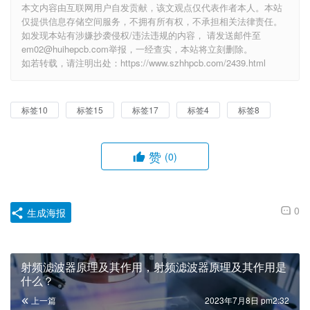
本文内容由互联网用户自发贡献，该文观点仅代表作者本人。本站
仅提供信息存储空间服务，不拥有所有权，不承担相关法律责任。
如发现本站有涉嫌抄袭侵权/违法违规的内容， 请发送邮件至
em02@huihepcb.com举报，一经查实，本站将立刻删除。
如若转载，请注明出处：https://www.szhhpcb.com/2439.html
标签10
标签15
标签17
标签4
标签8
赞
(0)
0
生成海报
射频滤波器原理及其作用，射频滤波器原理及其作用是
什么？
上一篇
2023年7月8日 pm2:32