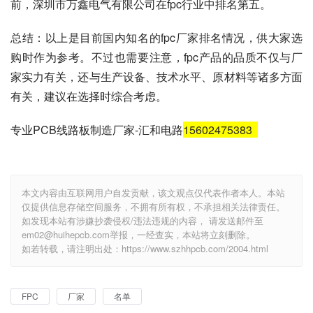
前，深圳市万鑫电气有限公司在fpc行业中排名第五。
总结：以上是目前国内知名的fpc厂家排名情况，供大家选
购时作为参考。不过也需要注意，fpc产品的品质不仅与厂
家实力有关，还与生产设备、技术水平、原材料等诸多方面
有关，建议在选择时综合考虑。
专业PCB线路板制造厂家-汇和电路
15602475383
本文内容由互联网用户自发贡献，该文观点仅代表作者本人。本站
仅提供信息存储空间服务，不拥有所有权，不承担相关法律责任。
如发现本站有涉嫌抄袭侵权/违法违规的内容， 请发送邮件至
em02@huihepcb.com举报，一经查实，本站将立刻删除。
如若转载，请注明出处：https://www.szhhpcb.com/2004.html
FPC
厂家
名单