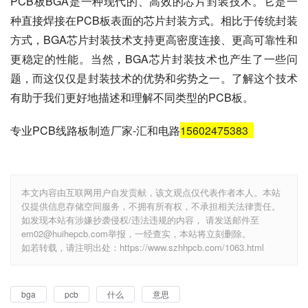
PCB板BGA是一种现代的、高效的芯片封装技术。它是一
种直接焊接在PCB板表面的芯片封装方式。相比于传统封装
方式，BGA芯片封装技术支持更高密度连接、更高可靠性和
更稳定的性能。当然，BGA芯片封装技术也产生了一些问
题，而这仅仅是封装技术的优势和劣势之一。了解这个技术
有助于我们更好地描述和理解不同类型的PCB板。
专业PCB线路板制造厂家-汇和电路
15602475383
本文内容由互联网用户自发贡献，该文观点仅代表作者本人。本站
仅提供信息存储空间服务，不拥有所有权，不承担相关法律责任。
如发现本站有涉嫌抄袭侵权/违法违规的内容， 请发送邮件至
em02@huihepcb.com举报，一经查实，本站将立刻删除。
如若转载，请注明出处：https://www.szhhpcb.com/1063.html
bga
pcb
什么
意思