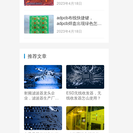
2023年4月18日
adpcb布线快捷键，
adpcb焊盘出现绿色怎么
消除？
2023年4月18日
推荐文章
射频滤波器龙头企
ESD无线收发器，无
业，滤波器生产厂家
线收发器怎么使用？
排名？