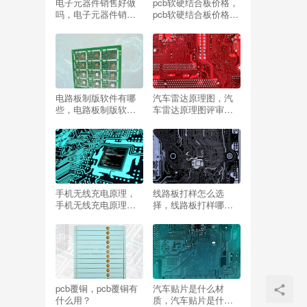
电子元器件销售好做
pcb软硬结合板价格，
吗，电子元器件销售
pcb软硬结合板价格多
好做吗怎么样？
少钱？
电路板制版软件有哪
汽车雷达原理图，汽
些，电路板制版软件
车雷达原理图评审需
有哪些好用？
要注意哪些点？
手机无线充电原理，
线路板打样怎么选
手机无线充电原理详
择，线路板打样哪个
解？
厂家的好？
pcb覆铜，pcb覆铜有
汽车贴片是什么材
什么用？
质，汽车贴片是什么