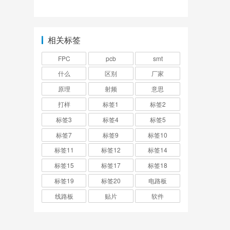
意思啊？
相关标签
FPC
pcb
smt
什么
区别
厂家
原理
射频
意思
打样
标签1
标签2
标签3
标签4
标签5
标签7
标签9
标签10
标签11
标签12
标签14
标签15
标签17
标签18
标签19
标签20
电路板
线路板
贴片
软件