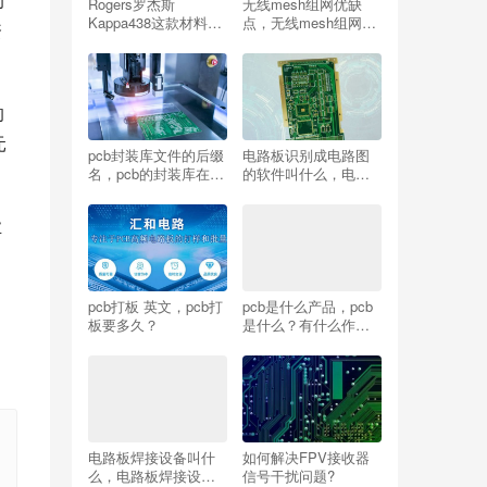
Rogers罗杰斯
无线mesh组网优缺
Kappa438这款材料到
点，无线mesh组网优
资
底有何独特之处？
缺点比有线？
的
元
pcb封装库文件的后缀
电路板识别成电路图
名，pcb的封装库在
的软件叫什么，电路
哪？
板识别成电路图的软
件叫什么名字？
业
pcb打板 英文，pcb打
pcb是什么产品，pcb
板要多久？
是什么？有什么作
用？包括什么内
容？？
电路板焊接设备叫什
如何解决FPV接收器
么，电路板焊接设备
信号干扰问题?