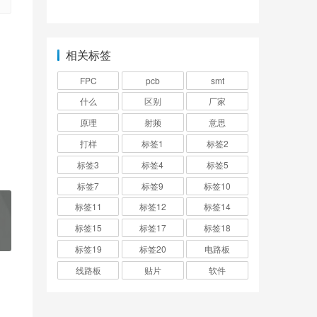
有什么要求？
相关标签
FPC
pcb
smt
什么
区别
厂家
原理
射频
意思
打样
标签1
标签2
标签3
标签4
标签5
标签7
标签9
标签10
标签11
标签12
标签14
标签15
标签17
标签18
标签19
标签20
电路板
线路板
贴片
软件