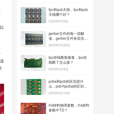
fpc和pcb天线，fpc和pcb
来
天线哪个好？
2023年5月5日
以
gerber文件的每一层解
读，gerber文件各层含
义？
2023年5月25日
管
fpc排线断裂修复，fpc排
这
线断了怎么接？
则
2023年5月8日
pcba和pcb的区别是什
么，pcb与pcba的区别与
联系？
2023年4月18日
fr4材料物理参数，fr4材料
参数中TD？