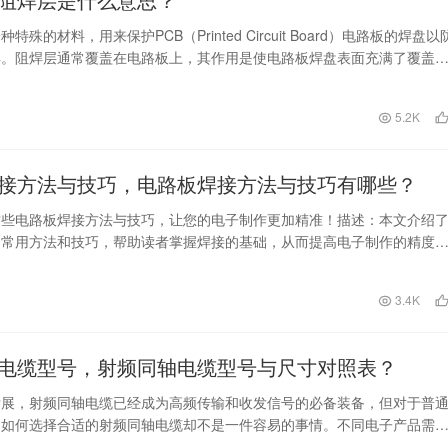
特殊的材料，用来保护PCB（Printed Circuit Board）电路板的焊盘以
焊。阻焊层通常覆盖在电路板上，其作用是使电路板焊盘表面充满了覆盖
日
5.2K
接方法与技巧，电路板焊接方法与技巧有哪些？
这些电路板焊接方法与技巧，让您的电子制作更加精准！描述：本文介绍
的常用方法和技巧，帮助读者掌握焊接的基础，从而提高电子制作的精度
词：电路板焊接、焊接方法、焊接技巧、电子制作、精
日
3.4K
电缆型号，射频同轴电缆型号与尺寸对照表？
发展，射频同轴电缆已经成为高频传输和收发信号的必备装备，但对于普
，如何选择合适的射频同轴电缆却不是一件容易的事情。不同电子产品需
电缆种类和尺寸也是…