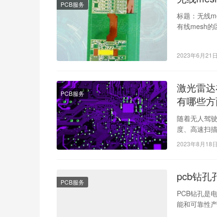
PCB服务
标题：无线m
有线mesh
线mesh…
2023年6月21
激光雷达
PCB服务
有哪些方
随着无人驾
度、高速扫
的地图数据
2023年8月18
pcb钻
PCB服务
PCB钻孔是
能和可靠性产
粗糙的情况