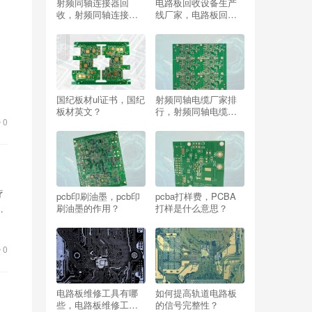
射频同轴连接器回
电路板回收设备生产
收，射频同轴连接器
线厂家，电路板回收
回收表？
设备生产线厂家有哪
些？
，
国纪板材ul证书，国纪
射频同轴电缆厂家排
板材英文？
行，射频同轴电缆厂
0
家排行榜？
疗
pcb印刷油墨，pcb印
pcba打样费，PCBA
刷油墨的作用？
打样是什么意思？
，
0
电路板维修工具有哪
如何提高轨道电路板
些，电路板维修工具
的信号完整性？