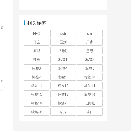
有哪些种类？
技
手
相关标签
0
FPC
pcb
smt
什么
区别
厂家
原理
射频
意思
打样
标签1
标签2
标签3
标签4
标签5
标签7
标签9
标签10
0
标签11
标签12
标签14
标签15
标签17
标签18
标签19
标签20
电路板
线路板
贴片
软件
上