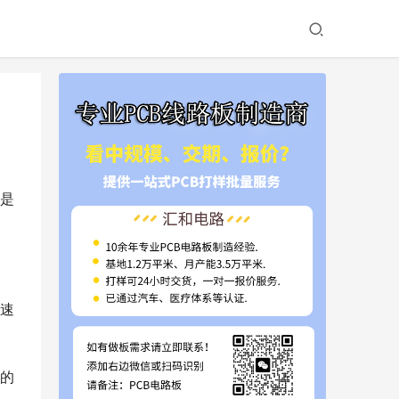
是
速
的