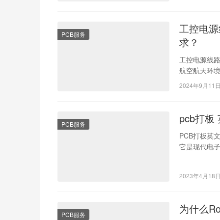
工控电源
PCB服务
求？
工控电源线
航空航天环
性： 一、选
2024年9月11
pcb打板
PCB服务
PCB打板英
它是现代电
刷电路板（P
2023年4月18
为什么Ro
PCB服务