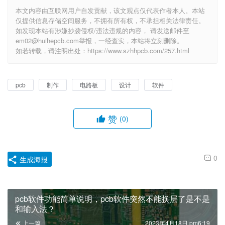
本文内容由互联网用户自发贡献，该文观点仅代表作者本人。本站
仅提供信息存储空间服务，不拥有所有权，不承担相关法律责任。
如发现本站有涉嫌抄袭侵权/违法违规的内容， 请发送邮件至
em02@huihepcb.com举报，一经查实，本站将立刻删除。
如若转载，请注明出处：https://www.szhhpcb.com/257.html
pcb
制作
电路板
设计
软件
赞
(0)
0
生成海报
pcb软件功能简单说明，pcb软件突然不能换层了是不是
和输入法？
上一篇
2023年4月18日 pm6:19