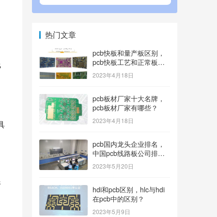
热门文章
pcb快板和量产板区别，
pcb快板工艺和正常板工
线
艺？
2023年4月18日
pcb板材厂家十大名牌，
pcb板材厂家有哪些？
2023年4月18日
具
pcb国内龙头企业排名，
中国pcb线路板公司排名
100内的有哪些？
2023年5月20日
折
hdi和pcb区别，hlc与hdi
在pcb中的区别？
2023年5月9日