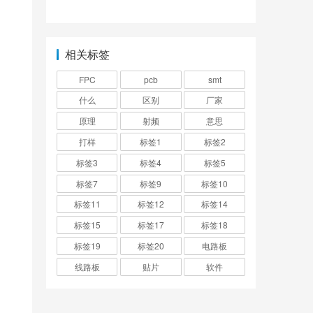
哪些？
相关标签
FPC
pcb
smt
什么
区别
厂家
原理
射频
意思
打样
标签1
标签2
标签3
标签4
标签5
标签7
标签9
标签10
标签11
标签12
标签14
标签15
标签17
标签18
标签19
标签20
电路板
线路板
贴片
软件