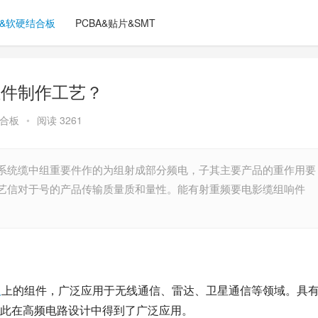
C&软硬结合板
PCBA&贴片&SMT
组件制作工艺？
结合板
•
阅读 3261
系统缆中组重要件作的为组射成部分频电，子其主要产品的重作用要
艺信对于号的产品传输质量质和量性。能有射重频要电影缆组响件
板
上的组件，广泛应用于无线通信、雷达、卫星通信等领域。具
此在高频电路设计中得到了广泛应用。