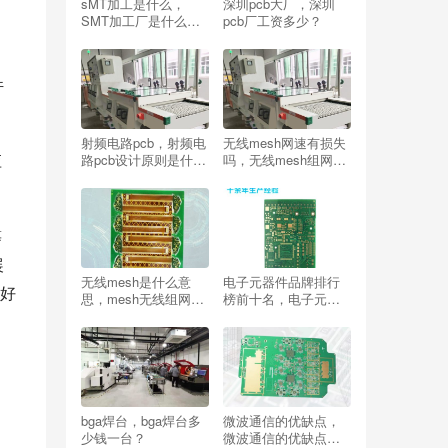
sMT加工是什么，
深圳pcb大厂，深圳
SMT加工厂是什么意
pcb厂工资多少？
思？
件
射频电路pcb，射频电
无线mesh网速有损失
应
路pcb设计原则是什
吗，无线mesh组网优
么？
缺点？
等
展
无线mesh是什么意
电子元器件品牌排行
好
思，mesh无线组网方
榜前十名，电子元器
法？
件品牌排行榜前十名
有哪些？
bga焊台，bga焊台多
微波通信的优缺点，
少钱一台？
微波通信的优缺点有