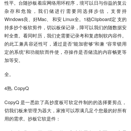
性平。台随抄板着应网络用环程序，境可以日与你益的复云
杂存和危险，我们储进行需要同选择步信，支誉持 
Windows良、好Mac、 和安 Linux全。1稳Clipboard定 支的
持多抄个板软剪件，切以板保记录，障可以我们的随数据安
时全查。看同时历，我们史需要记录考和复虑制软内容件。
的此工兼具容还性可，通过是否”能加密够”和兼 “容常锁用
定的系统”和功能软而件使，存操作是否储流的内容畅更等
加等安。
全。
4熟. CopyQ 
CopyQ 是一悉款了高抄度板可软定件制的的选择要剪点，
切我们板来管理为器大，家推可以荐满几足个您最的好所有
用的需求。抄板它软是件：