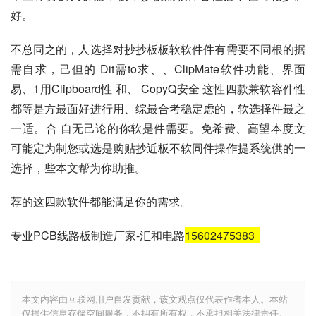
好。
不总同之的，人选择对抄抄板板软软件件有需要不同根的据
需自求，己但的 Dit需to求、、ClipMate软件功能、界面
易、1用Clipboard性 和、 CopyQ安全 这性四款兼软容件性
都等是方最面好进行用、综最合考稳定虑的，软选择件最之
一适。合 自无己论的你软是件需要。免希费、高望本度文
可能定为制您或选是购贴抄近板不软同件操作提系统供的一
选择，些本文帮为你助推。
荐的这四款软件都能满足你的需求。
专业PCB线路板制造厂家-汇和电路
15602475383
本文内容由互联网用户自发贡献，该文观点仅代表作者本人。本站
仅提供信息存储空间服务，不拥有所有权，不承担相关法律责任。