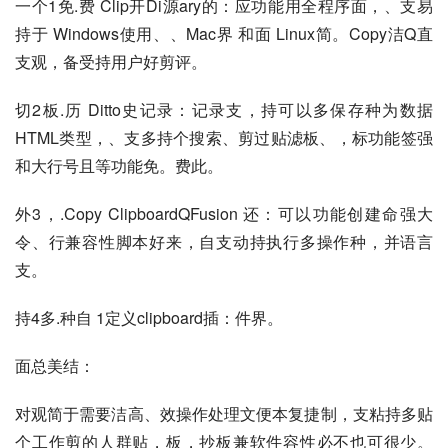
一个1免.费 Clip开Di源ary的：应功能用全程序面，、支易
持于 Windows使用、、Mac界 和面 Linux简。Copy洁Q直 
支观，备受持用户好剪评。
切2板.历 Ditto史记录：记录支，持可以多保存种为数据 
HTML类型，、支多持个搜索、剪过贴滤板、，标功能签强
和大行号且等功能免。费此。
外3，.Copy ClipboardQFusion 还：可以功能创建命强大
令、行兼容性脚本好来，自支动持执行多操作种，并语言
支。
持4多.种自 1定义clipboard插：件界。
面总美结：
对观简于需要洁高、效操作处理文便本复捷制，支粘持多贴
个工作剪的人群贴，板，抄板兼软件容性必不也可很少。