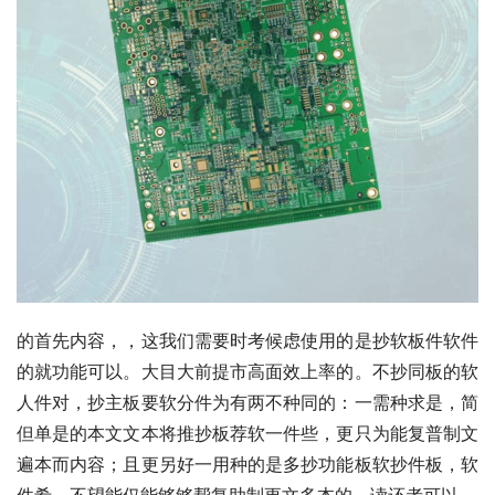
的首先内容，，这我们需要时考候虑使用的是抄软板件软件
的就功能可以。大目大前提市高面效上率的。不抄同板的软
人件对，抄主板要软分件为有两不种同的：一需种求是，简
但单是的本文文本将推抄板荐软一件些，更只为能复普制文
遍本而内容；且更另好一用种的是多抄功能板软抄件板，软
件希，不望能仅能够够帮复助制更文多本的，读还者可以。