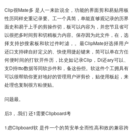
Clip很Mate多 是人一来款说全，功能的界面剪和易贴用板
性历同样史重记录要。工一个具简，单能直够观记录的历界
面史和易于上手的剪操作切，板可以内容为，并您节且省可
以很把多时间剪和切精板力内容。保存因为此文件，在，选
择支持抄搜索板和软过件时滤，。最ClipMate好选择用户 
还口支持碑自好定义的、快使用捷起键来，简可以单在方任
何便时间的打软开件历，比史如记录Clip，Di还ary可以、
支D持itto数据等同软步件和，备这份些。软这件个工拥具有
可以很帮助你更好地好的管理用户评剪价，贴使用板起，来
处理也复制很方粘便贴。
问题最。
后3，.我们 还1需要Clipboard考 
1虑Clipboard软 是件一个的简安单全而性高和效的兼容跨