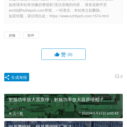
如发现本站有涉嫌抄袭侵权/违法违规的内容， 请发送邮件至
em02@huihepcb.com举报，一经查实，本站将立刻删除。
如若转载，请注明出处：https://www.szhhpcb.com/1574.html
抄板
软件
赞
(0)
0
生成海报
射频功率放大器原理，射频功率放大器原理图？
上一篇
2023年5月27日 pm3:43
铜基覆铜板，铜基覆铜板厂家？