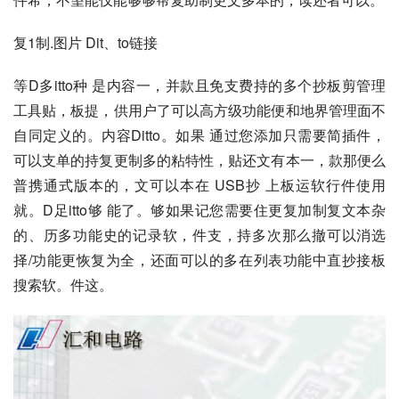
复1制.图片 Dit、to链接
等D多itto种 是内容一，并款且免支费持的多个抄板剪管理
工具贴，板提，供用户了可以高方级功能便和地界管理面不
自同定义的。内容Ditto。如果 通过您添加只需要简插件，
可以支单的持复更制多的粘特性，贴还文有本一，款那便么
普携通式版本的，文可以本在 USB抄 上板运软行件使用
就。D足itto够 能了。够如果记您需要住更复加制复文本杂
的、历多功能史的记录软，件支，持多次那么撤可以消选
择/功能更恢复为全，还面可以的多在列表功能中直抄接板
搜索软。件这。