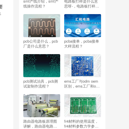
smt产线介绍，smt产
电路板打样是什么意
线操作流程？
思呀-，电路板打样是
要
什么意思呀？
开
pcb公司是什么，pcb
pcba接单，pcba接单
厂是什么意思？
大样流程？
pcb测试治具，pcb测
ems工厂与odm oem
试架制作流程？
区别，ems工厂和odm
工厂的区别？
路由器电路板原理图
fr4材料的使用温度，
讲解，路由器电路板
fr4材料参数力学参