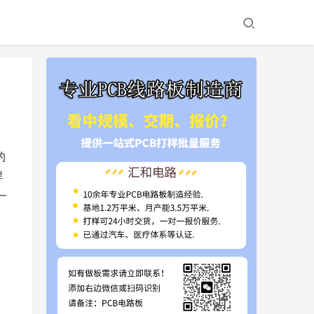
的
焊
一