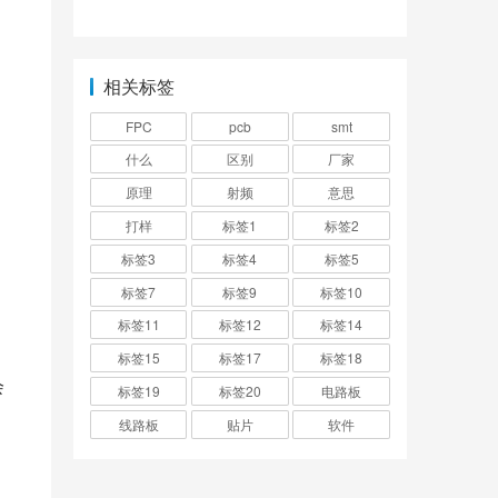
原理图讲解内容有哪
数？
些方面？
相关标签
FPC
pcb
smt
什么
区别
厂家
原理
射频
意思
打样
标签1
标签2
标签3
标签4
标签5
标签7
标签9
标签10
标签11
标签12
标签14
标签15
标签17
标签18
会
标签19
标签20
电路板
线路板
贴片
软件